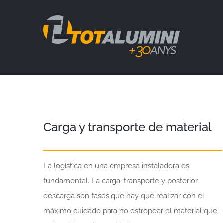
Skip
to
content
Carga y transporte de material
La logística en una empresa instaladora es
fundamental. La carga, transporte y posterior
descarga son fases que hay que realizar con el
máximo cuidado para no estropear el material que