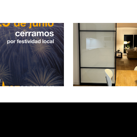
Grandes retos par
Puerta MinimAL
nuestro equipo