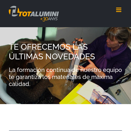
Skip
to
content
TE OFRECEMOS LAS
ÚLTIMAS NOVEDADES
La formación continua de nuestro equipo
te garantiza los materiales de máxima
calidad.