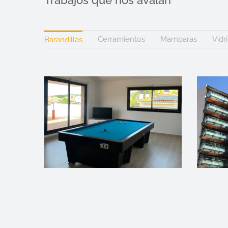
Trabajos que nos avalan
Cerramientos
Mamparas
Vidr
Barandillas
VIVIENDA PARTICULAR
HO