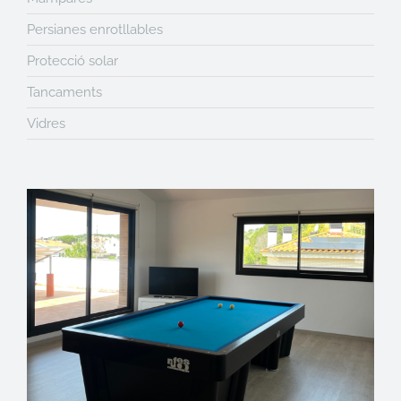
Persianes enrotllables
Protecció solar
Tancaments
Vidres