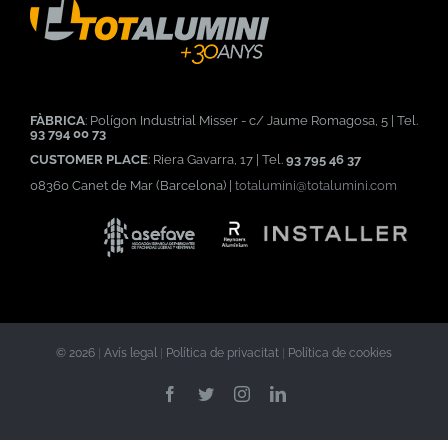
FÀBRICA
: Polígon Industrial Misser - c/ Jaume Romagosa, 5 | Tel.
93 794 00 73
CUSTOMER PLACE
: Riera Gavarra, 17 | Tel.
93 795 46 37
08360 Canet de Mar (Barcelona) |
totalumini@totalumini.com
©
2026
|
Avís legal
|
Política de privacitat
|
Política de cookies
Facebook
Twitter
Instagram
Linkedin