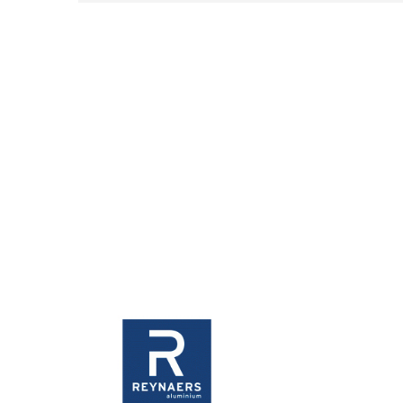
SOL·LICITA’NS
PRESSUPOST SENSE
COMPROMÍS