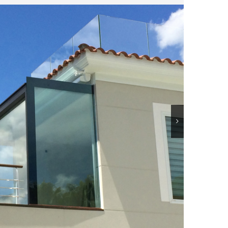
ats que s’adaptin al seu entorn i així poder
nar-li allò que ens demani.