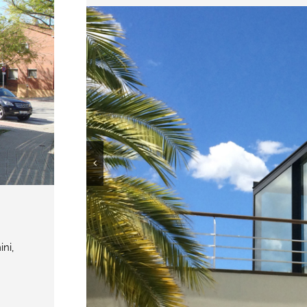
ini,
TANCAMENTS ESPECIALS
Realitzem tancaments de tot tipus amb acab
gaudir de més espai, més llum o bé solucio