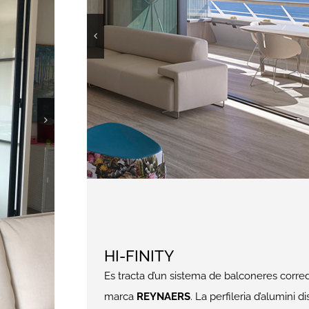
perfil
s,
HI-FINITY
stre o
Es tracta d’un sistema de balconeres corredi
r.
marca
REYNAERS
. La perfileria d’alumini 