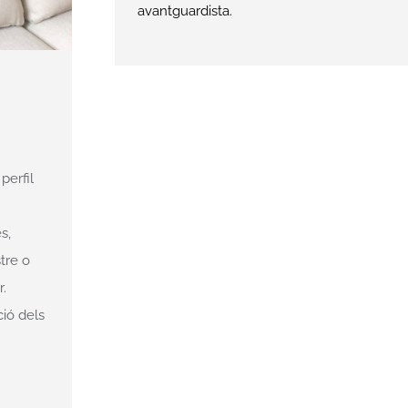
ió dels
avantguardista.