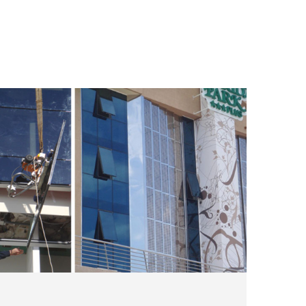
S CORTINA
em murs cortina amb tapeta i estructural de la
REYNAERS
.