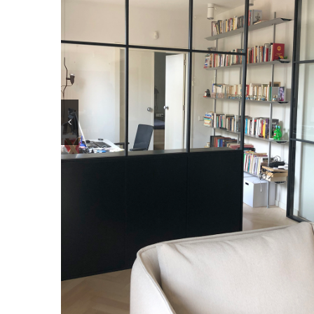
MINIMAL
Portes i tancaments d’alumini per a interiors amb 
minimalista de només 20mm. Tot tipus de
combinacions: corredisses manuals i motoritzade
plegables, practicables i pivotants, amb fre terre
bé amb fre incorporat dins el mateix perfil inferio