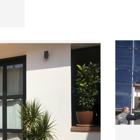
MUR
Instal·l
marca
da i de diverses qualitats. Tenim el perfil
 des de el més clàssic fins al més recte i