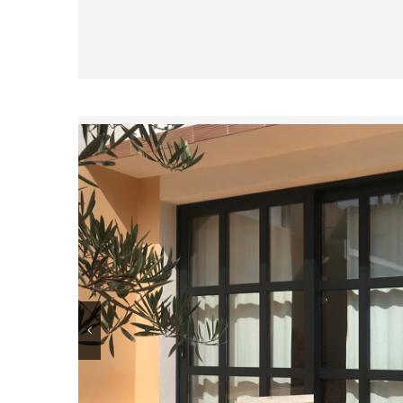
FINESTRES I BALCONERES
Fabriquem tot tipus de finestres i balconeres a mi
d’alumini més adient per a cada tipus de projecte,