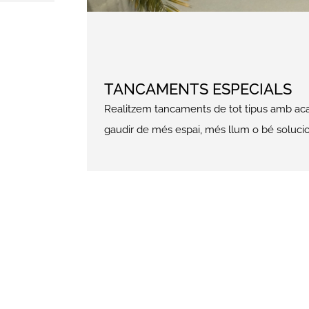
Contacta amb el nostre
Departament Comercial
, explica’ns
quin és el teu projecte i decideix
com el vols pagar.