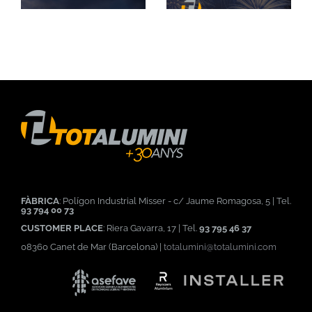
Tanquem el 29
Vacances d’estiu
de juny
FÀBRICA
: Polígon Industrial Misser - c/ Jaume Romagosa, 5 | Tel.
93 794 00 73
CUSTOMER PLACE
: Riera Gavarra, 17 | Tel.
93 795 46 37
08360 Canet de Mar (Barcelona) |
totalumini@totalumini.com