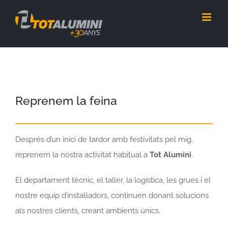
Skip
to
content
Reprenem la feina
Després d’un inici de tardor amb festivitats pel mig,
reprenem la nostra activitat habitual a
Tot Alumini
.
El departament tècnic, el taller, la logística, les grues i el
nostre equip d’instal·ladors, continuen donant solucions
als nostres clients, creant ambients únics.