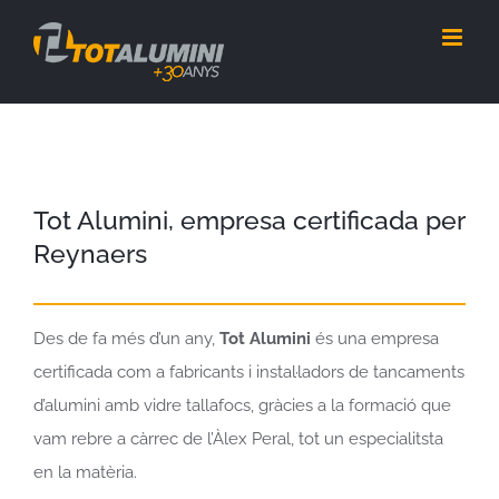
Skip
to
content
Tot Alumini, empresa certificada per
Reynaers
Des de fa més d’un any,
Tot Alumini
és una empresa
certificada com a fabricants i instal·ladors de tancaments
d’alumini amb vidre tallafocs, gràcies a la formació que
vam rebre a càrrec de l’Àlex Peral, tot un especialitsta
en la matèria.